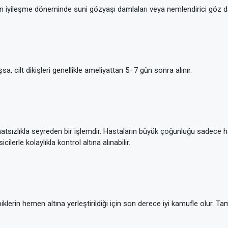
 iyileşme döneminde suni gözyaşı damlaları veya nemlendirici göz daml
a, cilt dikişleri genellikle ameliyattan 5–7 gün sonra alınır.
ahatsızlıkla seyreden bir işlemdir. Hastaların büyük çoğunluğu sadece h
lerle kolaylıkla kontrol altına alınabilir.
 kirpiklerin hemen altına yerleştirildiği için son derece iyi kamufle olu