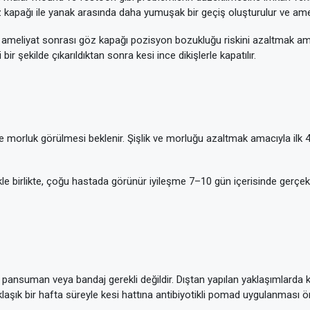
göz kapağı ile yanak arasında daha yumuşak bir geçiş oluşturulur ve amel
ameliyat sonrası göz kapağı pozisyon bozukluğu riskini azaltmak amac
 bir şekilde çıkarıldıktan sonra kesi ince dikişlerle kapatılır.
 ve morluk görülmesi beklenir. Şişlik ve morluğu azaltmak amacıyla il
e birlikte, çoğu hastada görünür iyileşme 7–10 gün içerisinde gerçekle
 pansuman veya bandaj gerekli değildir. Dıştan yapılan yaklaşımlarda kes
aklaşık bir hafta süreyle kesi hattına antibiyotikli pomad uygulanması öne