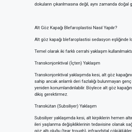
dokuların çıkarılmasına değil, aynı zamanda doğal 
Alt Göz Kapağı Blefaroplastisi Nasıl Yapılır?
Alt göz kapağı blefaroplastisi sedasyon eşliğinde lok
Temel olarak iki farklı cerrahi yaklaşım kullanılmakta
Transkonjonktival (İçten) Yaklaşım
Transkonjonktival yaklaşımda kesi, alt göz kapağının
sahip ancak anlamlı deri fazlalığı bulunmayan genç has
yeniden konumlandırılabilir. Böylece alt göz kapağını
dikiş gerektirmez.
Transkütan (Subsiliyer) Yaklaşım
Subsiliyer yaklaşımda kesi, alt kirpiklerin hemen alt
ileri yaşlanma değişikliklerinin tedavisine olanak s
göz altı oluğu (tear trough), infraorbital çöküklükl