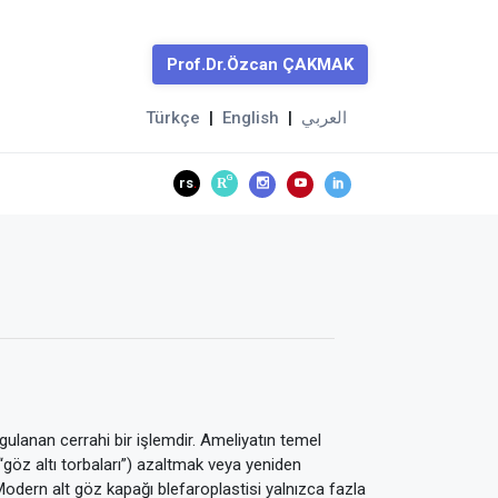
Prof.Dr.Özcan ÇAKMAK
Türkçe
|
English
|
العربي
G
rs
R
.
ulanan cerrahi bir işlemdir. Ameliyatın temel
(“göz altı torbaları”) azaltmak veya yeniden
 Modern alt göz kapağı blefaroplastisi yalnızca fazla