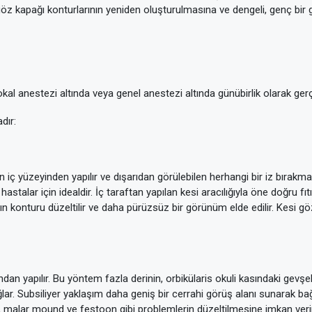
göz kapağı konturlarının yeniden oluşturulmasına ve dengeli, genç bir
al anestezi altında veya genel anestezi altında günübirlik olarak gerçek
dır:
 iç yüzeyinden yapılır ve dışarıdan görülebilen herhangi bir iz bırakmaz
talar için idealdir. İç taraftan yapılan kesi aracılığıyla öne doğru fıtı
n konturu düzeltilir ve daha pürüzsüz bir görünüm elde edilir. Kesi göz 
ından yapılır. Bu yöntem fazla derinin, orbikülaris okuli kasındaki gevş
ağlar. Subsiliyer yaklaşım daha geniş bir cerrahi görüş alanı sunarak b
er, malar mound ve festoon gibi problemlerin düzeltilmesine imkan veri