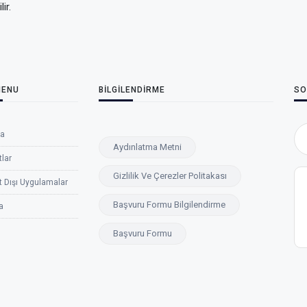
ir.
MENU
BİLGİLENDİRME
SO
fa
Aydınlatma Metni
lar
Gizlilik Ve Çerezler Politakası
t Dışı Uygulamalar
Başvuru Formu Bilgilendirme
a
Başvuru Formu