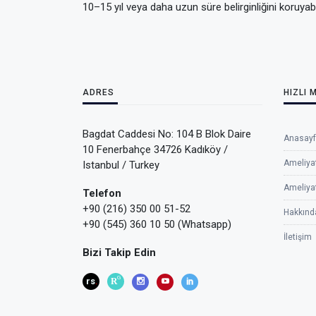
10–15 yıl veya daha uzun süre belirginliğini koruyabil
ADRES
HIZLI 
Bagdat Caddesi No: 104 B Blok Daire
Anasay
10 Fenerbahçe 34726 Kadıköy /
Ameliyat
Istanbul / Turkey
Ameliya
Telefon
+90 (216) 350 00 51-52
Hakkınd
+90 (545) 360 10 50 (Whatsapp)
İletişim
Bizi Takip Edin
G
rs
R
.