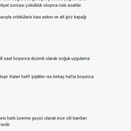
iyat sonrası çöküklük oluşma riski azaltılır.
ıyla orbikülaris kası askısı ve alt göz kapağı
k 48 saat boyunca düzenli olarak soğuk uygulama
şir. Kalan hafif şişlikler ise birkaç hafta boyunca
i hattı üzerine geçici olarak ince cilt bantları
rilir.